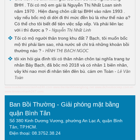
BHH . Tôi có mộ em gái là Nguyễn Thị Nhất Loan sinh
năm 1970 . Hiện đang chôn cất tại BHH vào năm 1993 .
vậy nếu bốc mộ di dời đi thì mức đền bù là như thế nào ạ?
Có thể cho tôi biết để tiện việc sắp xếp. Và phải liên lạc
với i thì được ạ ?
-
Nguyễn Thị Nhất Linh
Tôi có mộ người thân trong khu đất 7 Bạch, tôi muốn bốc
mộ thì phải làm sao, nhà nước sẽ chi trả những khoản bồi
thường nào ?
-
HÌNH THỊ BẠCH NGỌC
tôi xin hỏi gia đình tôi có thân nhân chôn tại nghĩa trang tư
nhân Bảy Bạch, đã bôc mô 2018 và có nhân 1 biên nhân,
vây khi nao mơi đi nhân tiên đên bù. cám ơn Toàn
-
Lê Văn
Toàn
www.suadiennuoctainha24h.com
www.dienlanhhoanglong.net
www.dichvubocxep.com.vn
www.timviecnhanh247.com
Ban Bồi Thường - Giải phóng mặt bằng
quận Bình Tân
Số 380 Kinh Dương Vương, phường An Lạc A, quận Bình
Tân, TP.HCM.
Điện thoại: 08.3752.38.24