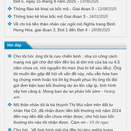
Đợt 5, ngày 15 tháng 8 năm 2025
-
13/08/2025
Thông Báo kê khai và bốc mộ - Giai đoạn 3
-
12/08/2025
Thông báo kê khai bốc mộ Giai đoạn 3
-
24/01/2025
Về chi trả tiền thân nhân các ngôi mộ Nghĩa trang Bình
Hưng Hòa, giai đoạn 3, Đợt 1 đến Đợt 4
-
18/08/2025
Hỏi đáp
Cho tôi hỏi ,ông tôi là cựu chiến binh , nha có công cách
mạng mà giờ chờ đợi tiền đền bù di dời mộ của bà cụ 4,5
năm chưa có, mộ nguyễn thị mẹo (hai bì kế sáu liễu). Ông
tôi muốn lên gặp để hỏi về vấn đề này, nếu vẫn hứa hẹn
kg chứng minh hoặc trả lời kg thuyết phục thị ông tôi đòi
gửi đơn kiện ban bồi thường dự án lên cấp tp, tình hình
vầy hơi căng à. Mong ban dự an phản hồi sớm
-
Hoàng
anh
Mộ thân nhân tôi là bà Huỳnh Thị Mùi nằm trên đất tư
nhân Hai Cỏ ,đã nhận được tiền bồi thường mộ năm 2014
đến nay tiền đất vẫn chưa nhận được, cho hỏi ban bồi
thường khi nào tôi nhận được. Cám ơn
-
Võ thị ngọc
Cho hỏi . Về tình hình giải tỏa đền bù khu nghĩa trang